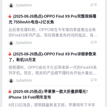
Cortex-X930超大核和LPDDR5x内存+UFS4.1闪存。
0
zydadmin
屏幕设计实用，采用6.78英寸1.5KLTPO直屏，支持1-
12
(2025-08-26热点)-OPPO Find X9 Pro完整规格曝
光 7550mAh电池+2亿长焦
此前曾有爆料称，OPPO将在今年第四季度推出全新
的FindX9系列产品，现在随着发布时间的临近，有关
于这部手机的消息也越来越多。根据爆料称，这款手
0
zydadmin
机配备6.78英寸的OLED屏幕，分辨率为1.5K，刷新
率为120Hz。在硬件参数上，这部手机
(2025-08-26热点)-OPPO Find X9 Pro详细参数来
了，新机10月发
按照爆料，OPPO会在不久后带来新一代的FindX9系
列手机。现在，相关的产品细节爆料也开始大量出
现。近日，有消息曝光了OPPOFindX9Pro的完整配
0
zydadmin
置信息。
(2025-08-25热点)-苹果第一款大折叠屏曝光！
iPhone 18 Fold明年发布
8月13日消息，郭明錤最新发文称，苹果明年下半年