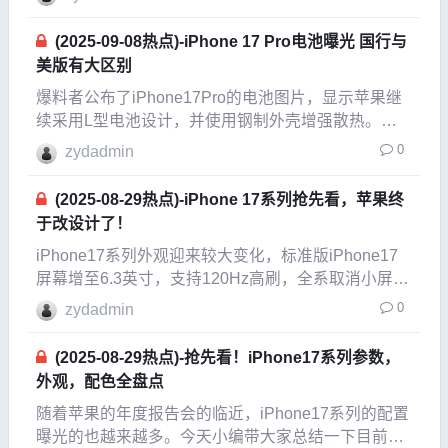
(2025-09-08热点)-iPhone 17 Pro电池曝光 国行与
美版有大区别
爆料者公布了iPhone17Pro的电池图片，显示苹果继
续采用L型电池设计，并使用钢制外壳增强散热。美
版与国行版电池不通用，美版因采用eSIM功能而拥有
0
zydadmin
更大电池容量。尽管具体容量未透露，但预计美版电
池容量将超过国行版。与iPhone16Pr
(2025-08-29热点)-iPhone 17系列抢先看，苹果终
于改设计了！
iPhone17系列外观迎来较大变化，标准版iPhone17
屏幕增至6.3英寸，支持120Hz高刷，全系取消小屏版
本。iPhone17Air为史上最轻薄机型，6.6英寸屏幕、
0
zydadmin
5.5mm厚度、145g重量，搭载
(2025-08-29热点)-抢先看！iPhone17系列参数，
外观，配色全盘点
随着苹果的年度报告会的临近，iPhone17系列的配置
曝光的也越来越多。今天小编带大家总结一下目前关