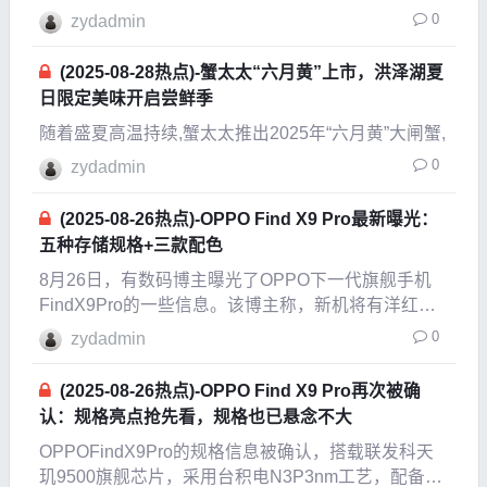
于iPhone17系列的配置。首先就是大家最关注的
0
zydadmin
iPhone17系列的处理器怎么搭配的。这
(2025-08-28热点)-蟹太太“六月黄”上市，洪泽湖夏
日限定美味开启尝鲜季
随着盛夏高温持续,蟹太太推出2025年“六月黄”大闸蟹,
0
zydadmin
(2025-08-26热点)-OPPO Find X9 Pro最新曝光：
五种存储规格+三款配色
8月26日，有数码博主曝光了OPPO下一代旗舰手机
FindX9Pro的一些信息。该博主称，新机将有洋红色
等三款配色。OPPOFindX9Pro渲染图根据爆料信
0
zydadmin
息，据最新爆料，OPPOFindX9Pro将提供五种存储
配置：12GB+256GB
(2025-08-26热点)-OPPO Find X9 Pro再次被确
认：规格亮点抢先看，规格也已悬念不大
OPPOFindX9Pro的规格信息被确认，搭载联发科天
玑9500旗舰芯片，采用台积电N3P3nm工艺，配备