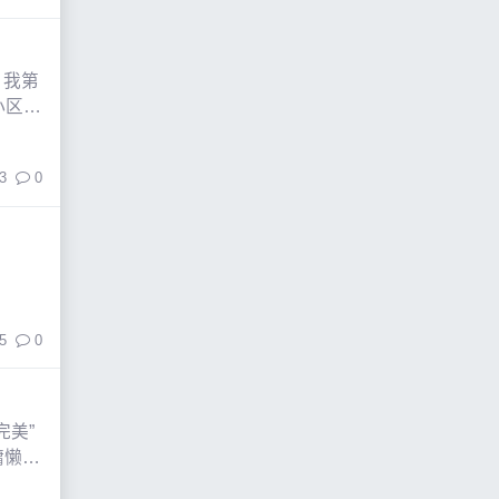
？我第
小区广
3
0
5
0
美”
慵懒随