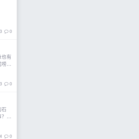
3
0
惫也有
成唠
3
0
的石
事？它
4
0