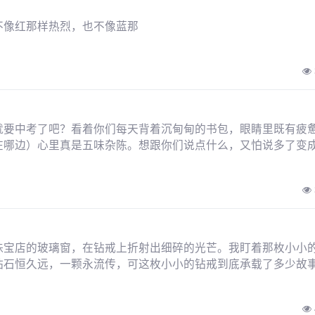
不像红那样热烈，也不像蓝那
就要中考了吧？看着你们每天背着沉甸甸的书包，眼睛里既有疲
在哪边）心里真是五味杂陈。想跟你们说点什么，又怕说多了变
珠宝店的玻璃窗，在钻戒上折射出细碎的光芒。我盯着那枚小小
钻石恒久远，一颗永流传，可这枚小小的钻戒到底承载了多少故