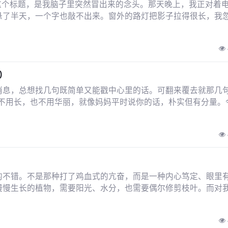
"这个标题，是我脑子里突然冒出来的念头。那天晚上，我正对着
悬了半天，一个字也敲不出来。窗外的路灯把影子拉得很长，我
)
消息，总想找几句既简单又能戳中心里的话。可翻来覆去就那几句
福不用长，也不用华丽，就像妈妈平时说你的话，朴实但有分量。
的不错。不是那种打了鸡血式的亢奋，而是一种内心笃定、眼里
慢慢生长的植物，需要阳光、水分，也需要偶尔修剪枝叶。而对