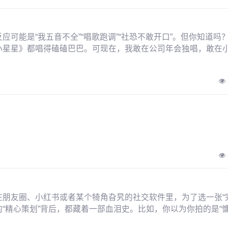
可能是“我五音不全”“唱歌跑调”“社恐不敢开口”。但你知道吗
小星星》都唱得磕磕巴巴。可现在，我敢在公司年会独唱，敢在
朋友圈、小红书或者某个犄角旮旯的社交软件里，为了选一张“完
的“精心策划”背后，都藏着一部血泪史。比如，你以为你拍的是“