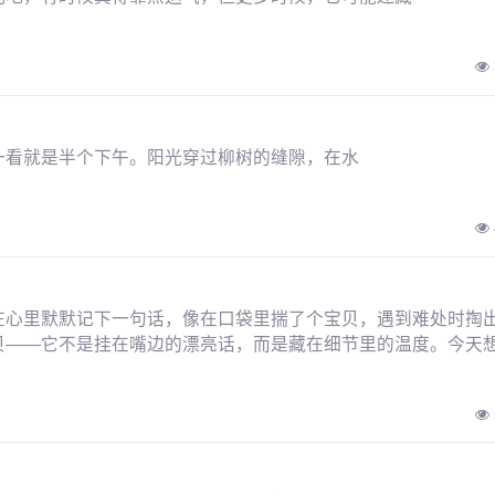
一看就是半个下午。阳光穿过柳树的缝隙，在水
在心里默默记下一句话，像在口袋里揣了个宝贝，遇到难处时掏
贝——它不是挂在嘴边的漂亮话，而是藏在细节里的温度。今天