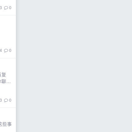
3
0
4
0
有复
你聊
3
0
这些事