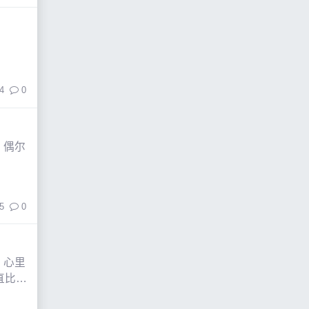
4
0
，偶尔
5
0
，心里
直比等