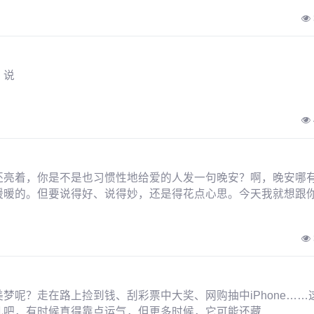
，说
还亮着，你是不是也习惯性地给爱的人发一句晚安？啊，晚安哪
暖暖的。但要说得好、说得妙，还是得花点心思。今天我就想跟
梦呢？走在路上捡到钱、刮彩票中大奖、网购抽中iPhone……
儿吧，有时候真得靠点运气，但更多时候，它可能还藏