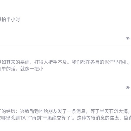
摆拍半小时
突如其来的暴雨，打得人措手不及。我们都在各自的泥泞里挣扎
简单的话，就像一把小
样的经历：兴致勃勃地给朋友发了一条消息，等了半天石沉大海
我哪里惹到TA了”再到“干脆绝交算了”。这种等待消息的焦虑，简