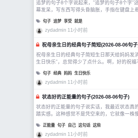
追梦的句子8个字说起来，"追梦的句子8个字
幕发呆，写东西写得头昏脑胀，手指在键盘上
想，要是能用
句子
追梦
享受
就是
zydadmin
11小时前
祝母亲生日的经典句子简短(2026-08-06句子
祝母亲生日的经典句子简短生日那天给妈妈发
生日快乐"，总觉得少了点什么。啊，好的祝
句子
经典
妈妈
生日快乐
zydadmin
11小时前
状态好的正能量的句子(2026-08-06句子)
状态好的正能量的句子说实话，我最近状态真
踏实感。这种感觉不是凭空来的，它就像一株
说，那些能让我瞬间“回血”、重新找回力
正能量
句子
自己
这句话
这些
zydadmin
11小时前