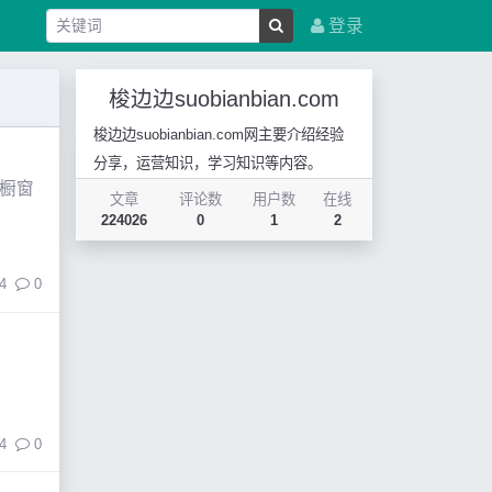
登录
梭边边suobianbian.com
梭边边suobianbian.com网主要介绍经验
分享，运营知识，学习知识等内容。
橱窗
文章
评论数
用户数
在线
224026
0
1
2
4
0
4
0