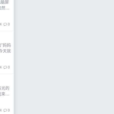
电脑屏
忽然就
4
0
"妈妈
今天就
4
0
有光的
我来
4
0