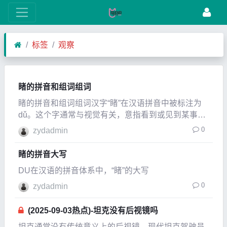
标签
观察
睹的拼音和组词组词
睹的拼音和组词组词汉字“睹”在汉语拼音中被标注为
dǔ。这个字通常与视觉有关，意指看到或见到某事
物。它不仅出现在古籍经典之中，也广泛用于现代汉
0
zydadmin
语表达，是中华文化中不可或缺的一部分。通过了解
“睹”的拼音及其与其他汉字组合形成的词汇，我们可
睹的拼音大写
以更深
DU在汉语的拼音体系中，“睹”的大写
0
zydadmin
(2025-09-03热点)-坦克没有后视镜吗
坦克通常没有传统意义上的后视镜。现代坦克驾驶员