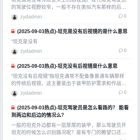
的驾驶位视野较窄，一般不存在类似汽车那样的后视
镜来直接观察车体两侧及后方情况。在非战斗条件
0
zydadmin
下，驾驶员可打开头顶小舱盖探身观察，但此时也没
有像汽车上后视镜这样的辅助设备。在战斗状态时，
(2025-09-03热点)-坦克是没有后视镜的是什么意思
驾驶员主要是
“坦克是没有
0
zydadmin
(2025-09-03热点)-坦克没有后视镜是什么意思
“坦克没有后视镜”指坦克通常不配备像普通车辆那样
的传统后视镜，这主要是出于装甲防护需求和作战场
景设计的考虑。在视野观察方面，坦克有多种替代方
0
zydadmin
案。对于驾驶员，主要依靠潜望镜来获取前方
120°-180°的视角，还能通过10厘米宽且配有防弹玻
(2025-09-03热点)-坦克驾驶员是怎么看路的？ 能看
璃的
到两边和后边的情况么？
一般的坦克外边都有一层厚厚的装甲，那么驾驶员开
坦克的时候怎么识别路况呢？是有专门的瞭望口还是
电子屏幕，另外他们能看到两边