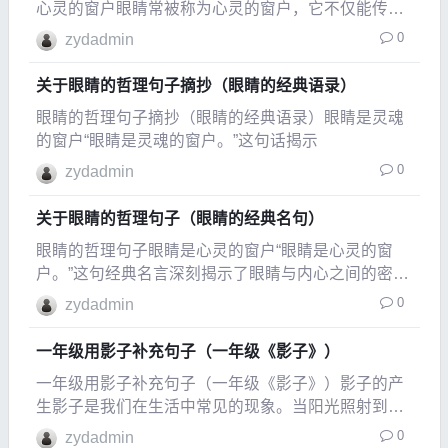
心灵的窗户眼睛常被称为心灵的窗户，它不仅能传达
情感，还能反映内心的状态。一个人的眼神中蕴藏着
0
zydadmin
无数故事与秘密，
关于眼睛的哲理句子摘抄（眼睛的经典语录）
眼睛的哲理句子摘抄（眼睛的经典语录）眼睛是灵魂
的窗户“眼睛是灵魂的窗户。”这句话揭示
0
zydadmin
关于眼睛的哲理句子（眼睛的经典名句）
眼睛的哲理句子眼睛是心灵的窗户“眼睛是心灵的窗
户。”这句经典名言深刻揭示了眼睛与内心之间的密切
联系。通过眼睛，我们不仅能观察到外部世界的变
0
zydadmin
化，更能
一年级用影子补充句子（一年级《影子》）
一年级用影子补充句子（一年级《影子》）影子的产
生影子是我们在生活中常见的现象。当阳光照射到物
体上时，物体会挡住光线，从而在地面或墙面上形成
0
zydadmin