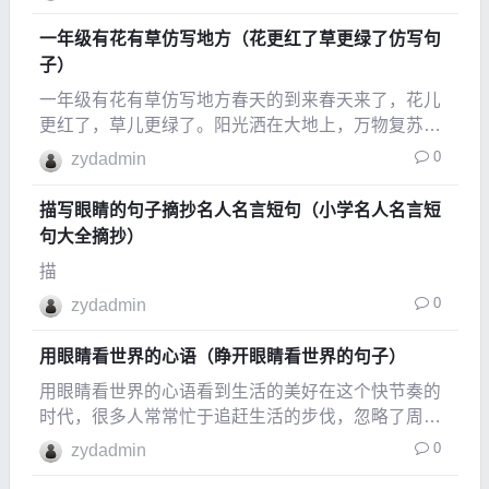
一个黑暗的轮廓，这就是影子。影子的形状和大小会
随着光源的不同而变化。影子的特点影子通常是物体
一年级有花有草仿写地方（花更红了草更绿了仿写句
的轮廓，但
子）
一年级有花有草仿写地方春天的到来春天来了，花儿
更红了，草儿更绿了。阳光洒在大地上，万物复苏，
整个世界都显得生机勃勃。我们走在校园的小路上，
0
zydadmin
感受到春风轻轻拂面，仿佛在和我们打招呼。小朋友
们在草地上追逐玩耍，笑声回荡在空中。花儿的魅力
描写眼睛的句子摘抄名人名言短句（小学名人名言短
校园里的花
句大全摘抄）
描
0
zydadmin
用眼睛看世界的心语（睁开眼睛看世界的句子）
用眼睛看世界的心语看到生活的美好在这个快节奏的
时代，很多人常常忙于追赶生活的步伐，忽略了周围
的美好。当我们用心去看，生活中的点滴都充满了韵
0
zydadmin
味。从晨曦初露的阳光，到夜空中闪烁的星星