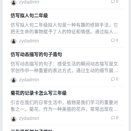
0
zydadmin
仿写拟人句二年级
仿写拟人句二年级拟人句是一种有趣的修辞手法，它
把无生命的事物赋予了人的特征和情感。通过拟人
句，我们能够更生动地表达我们的思想和情感。在二
0
zydadmin
年级的学习中，学习仿写拟人句是
仿写动态描写的句子造句
仿写动态描写的句子：感受生活的瞬间动态描写是文
学创作中一种重要的表达方式，通过生动的细节展现
出事物的运动状态和变化过程。这种描写不仅能够让
0
zydadmin
读者更直观地
菊花的记录卡怎么写三年级
引言在我们的日常生活中，植物是我们学习的重要对
象之一。菊花，作为一种美丽的花卉，常常出现在我
们的课本中。今天，我们将一起学习如何为菊花写一
0
zydadmin
张记录卡，这不仅能帮助我们了解菊