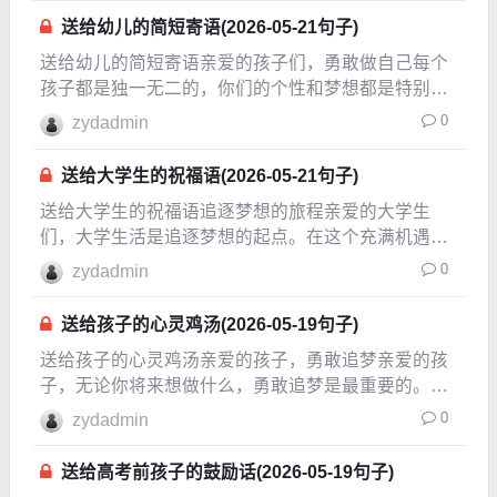
降临，星星在天际闪烁，我总会反思这一天的经历。
送给幼儿的简短寄语(2026-05-21句子)
生活的种
送给幼儿的简短寄语亲爱的孩子们，勇敢做自己每个
孩子都是独一无二的，你们的个性和梦想都是特别
的。无论遇到什么困难，都要勇敢做自己。相信你们
0
zydadmin
的内心，跟随自己的心声，追寻属于你们的梦想。学
会分享，收获快乐分享是快乐的源泉。当你们把玩
送给大学生的祝福语(2026-05-21句子)
具、零食和快乐
送给大学生的祝福语追逐梦想的旅程亲爱的大学生
们，大学生活是追逐梦想的起点。在这个充满机遇与
挑战的阶段，你们将经历许多精彩的瞬间。无论你们
0
zydadmin
的目标是什么，记得保持热情与毅力。每一个梦想都
值得去追求，努力的过程本身就是一种成长。勇敢面
送给孩子的心灵鸡汤(2026-05-19句子)
对挑战在大学
送给孩子的心灵鸡汤亲爱的孩子，勇敢追梦亲爱的孩
子，无论你将来想做什么，勇敢追梦是最重要的。梦
想如同夜空中的星星，虽然遥不可及，但它们总能指
0
zydadmin
引你前行的方向。无论是在学习中遇到挑战，还是在
生活中遭遇挫折，都不要放弃自己的梦想。每一次努
送给高考前孩子的鼓励话(2026-05-19句子)
力，都是在