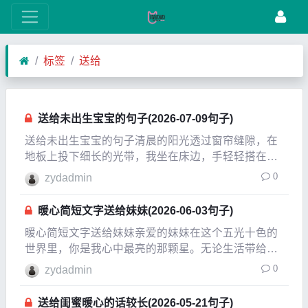
标签
送给
送给未出生宝宝的句子(2026-07-09句子)
送给未出生宝宝的句子清晨的阳光透过窗帘缝隙，在
地板上投下细长的光带，我坐在床边，手轻轻搭在微
微隆起的小腹上。那里有个小小的生命正在悄悄生
0
zydadmin
长，有时候他会调皮地踢我一下，像是在跟我打招
呼。我常常对着他说话，不知道他能不能听见，但总
暖心简短文字送给妹妹(2026-06-03句子)
觉得这些话会像
暖心简短文字送给妹妹亲爱的妹妹在这个五光十色的
世界里，你是我心中最亮的那颗星。无论生活带给我
们怎样的挑战，我希望你永远记得，你的哥哥姐姐会
0
zydadmin
在你身边支持你。每当我看到你灿烂的笑容，心中就
充满了温暖与希望。追求梦想你有无数的梦想和目
送给闺蜜暖心的话较长(2026-05-21句子)