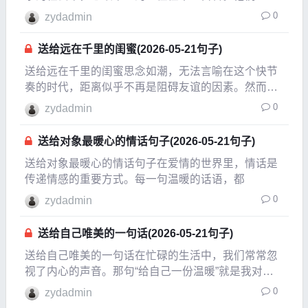
我为中心，无法真正理解他人的感受。这样的心态不
0
zydadmin
仅限制了他们的视野，也让他们在与他人交往时失去
了信任。认清自我，才能更好地理解周围的世界，这
送给远在千里的闺蜜(2026-05-21句子)
是一种智慧
送给远在千里的闺蜜思念如潮，无法言喻在这个快节
奏的时代，距离似乎不再是阻碍友谊的因素。然而，
面对远在千里的你，我的思念却如潮水般涌来。每当
0
zydadmin
夜深人静，我总会想起我们一起度过的那些美好时
光，仿佛你就在我身边，轻声细语，分享生活的点
送给对象最暖心的情话句子(2026-05-21句子)
滴。闺蜜的温暖
送给对象最暖心的情话句子在爱情的世界里，情话是
传递情感的重要方式。每一句温暖的话语，都
0
zydadmin
送给自己唯美的一句话(2026-05-21句子)
送给自己唯美的一句话在忙碌的生活中，我们常常忽
视了内心的声音。那句“给自己一份温暖”就是我对自
己的期许，提醒自己在每一天的喧嚣中，不忘停下脚
0
zydadmin
步，倾听内心深处的感受。追寻内心的声音每当夜幕