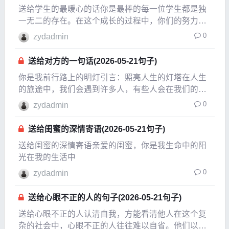
送给学生的最暖心的话你是最棒的每一位学生都是独
一无二的存在。在这个成长的过程中，你们的努力与
坚持是无可替代的。无论遇到多大的挑战，请记住，
0
zydadmin
你们有能力去克服它们。每一次努力，都是在为未来
铺路。相信自己的潜力你们可能会在学习上遇到困
送给对方的一句话(2026-05-21句子)
难，感到迷茫
你是我前行路上的明灯引言：照亮人生的灯塔在人生
的旅途中，我们会遇到许多人，有些人会在我们的生
命中留下深刻的印记，成为我们心灵的依靠。对于我
0
zydadmin
来说，你就是那盏明灯，指引我走出迷雾，照亮前行
的道路。在无数个困惑与挑战的时刻，是你的鼓励与
送给闺蜜的深情寄语(2026-05-21句子)
支持让我找
送给闺蜜的深情寄语亲爱的闺蜜，你是我生命中的阳
光在我的生活中
0
zydadmin
送给心眼不正的人的句子(2026-05-21句子)
送给心眼不正的人认清自我，方能看清他人在这个复
杂的社会中，心眼不正的人往往难以自省。他们以自