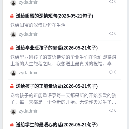
0
zydadmin
更是一个全新旅程的开始。毕业意味着你们即将迈向
更高的学府，迎接新的挑战和机遇。要记住，这一刻
送给闺蜜的深情短句(2026-05-21句子)
是你们努力
送给闺蜜的深情短句在生活
0
zydadmin
送给毕业班孩子的寄语(2026-05-21句子)
送给毕业班孩子的寄语亲爱的毕业生们在你们即将踏
上新的人生旅程之际，我想送上最真诚的祝福。毕业
不仅是一个阶段的结束，更是无数可能性的开始。你
0
zydadmin
们的努力与坚持将会在未来的日子里，绽放出耀眼的
光芒。抓住每一个机会生活充满了各种机会，成
送给孩子的正能量语录(2026-05-21句子)
送给孩子的正能量语录每一天都是新的开始亲爱的孩
子，每一天都是一个全新的开始。无论昨天发生了什
么，今天都给你一个机会去改变、去成长。无论遇到
0
zydadmin
怎样的困难，都不要害怕，因为每个挑战都是你成长
的机会。记住，失败并不可怕，重要的是从中学习，
送给学生的最暖心的话(2026-05-21句子)
并勇敢地站