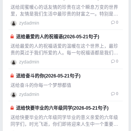
标，这些都
送给闺蜜暖心的话友情的珍贵在这个瞬息万变的世界
里，友情是我们生活中最珍贵的财富之一。特别是与
闺蜜之间的情谊，更是如同醇厚的美酒，随着时间的
0
zydadmin
推移愈发香醇。每当我们心情低落，或是遇到挫折
时，总能想到那个愿意倾听、陪伴的她。我们的友谊
送给最爱的人的祝福语(2026-05-21句子)
就像是那一盏
送给最爱的人的祝福语爱的温暖在这个世界上，最珍
贵的莫过于我们所爱的人。每一句祝福语都是我们对
他们深情的表达。无论是节日、生日，还是平常的日
0
zydadmin
子，适时的祝福能够让心与心之间的距离更加贴近，
温暖彼此的心灵。生日的祝福在生日这个特别的日子
送给奋斗的你(2026-05-21句子)
里，一句简
送给奋斗的你每一个梦想都值
0
zydadmin
送给快要毕业的六年级同学(2026-05-21句子)
送给快要毕业的六年级同学毕业的意义亲爱的六年级
同学们，时光飞逝，你们即将迎来人生中一个重要的
里程碑——毕业。这不仅是你们在小学阶段的结束，